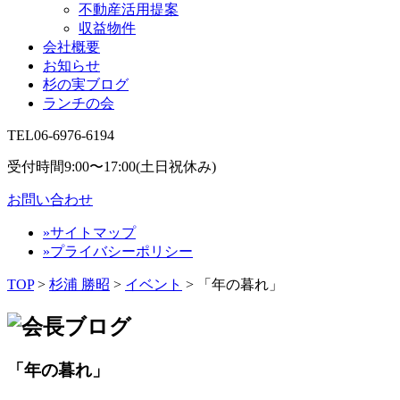
不動産活用提案
収益物件
会社概要
お知らせ
杉の実ブログ
ランチの会
TEL
06-6976-6194
受付時間9:00〜17:00(土日祝休み)
お問い合わせ
»サイトマップ
»プライバシーポリシー
TOP
>
杉浦 勝昭
>
イベント
>
「年の暮れ」
「年の暮れ」