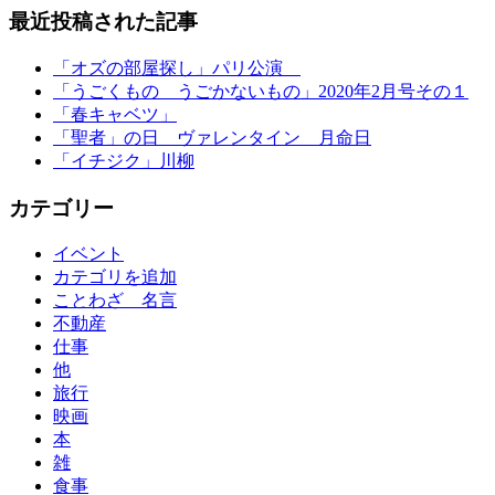
最近投稿された記事
「オズの部屋探し」パリ公演
「うごくもの うごかないもの」2020年2月号その１
「春キャベツ」
「聖者」の日 ヴァレンタイン 月命日
「イチジク」川柳
カテゴリー
イベント
カテゴリを追加
ことわざ 名言
不動産
仕事
他
旅行
映画
本
雑
食事