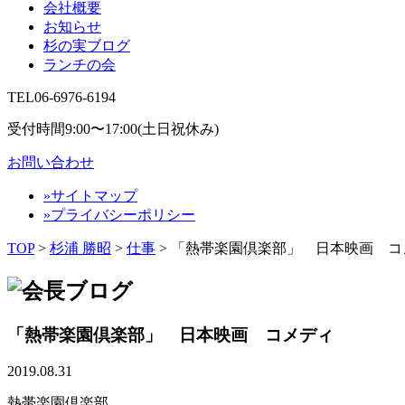
会社概要
お知らせ
杉の実ブログ
ランチの会
TEL
06-6976-6194
受付時間9:00〜17:00(土日祝休み)
お問い合わせ
»サイトマップ
»プライバシーポリシー
TOP
>
杉浦 勝昭
>
仕事
>
「熱帯楽園倶楽部」 日本映画 コ
「熱帯楽園倶楽部」 日本映画 コメディ
2019.08.31
熱帯楽園倶楽部