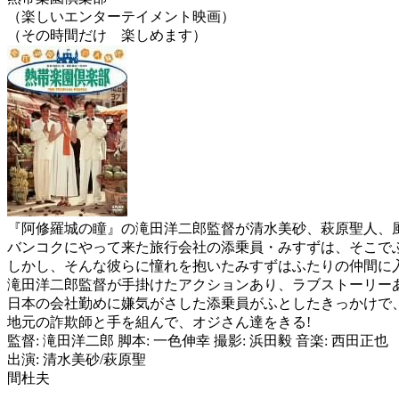
（楽しいエンターテイメント映画）
（その時間だけ 楽しめます）
『阿修羅城の瞳』の滝田洋二郎監督が清水美砂、萩原聖人、
バンコクにやって来た旅行会社の添乗員・みすずは、そこで
しかし、そんな彼らに憧れを抱いたみすずはふたりの仲間に
滝田洋二郎監督が手掛けたアクションあり、ラブストーリー
日本の会社勤めに嫌気がさした添乗員がふとしたきっかけで
地元の詐欺師と手を組んで、オジさん達をきる!
監督: 滝田洋二郎 脚本: 一色伸幸 撮影: 浜田毅 音楽: 西田正也
出演: 清水美砂/萩原聖
間杜夫