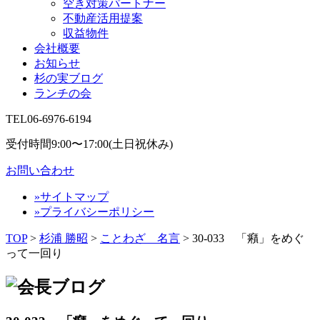
空き対策パートナー
不動産活用提案
収益物件
会社概要
お知らせ
杉の実ブログ
ランチの会
TEL
06-6976-6194
受付時間9:00〜17:00(土日祝休み)
お問い合わせ
»サイトマップ
»プライバシーポリシー
TOP
>
杉浦 勝昭
>
ことわざ 名言
>
30-033 「癪」をめぐ
って一回り