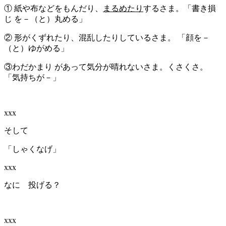
① 紙や布などをもんだり、
まるめたり
するさま。「書き損
じ を－（と）丸める」
② 形がくずれた
り、混乱したりしているさま。 「顔を－
（と）ゆがめる」
③わだかまり
があって気分が晴れない
さま。くさくさ
。
「気持ちが－」
xxx
そして
「しゃくなげ」
xxx
なに 投げる？
xxx