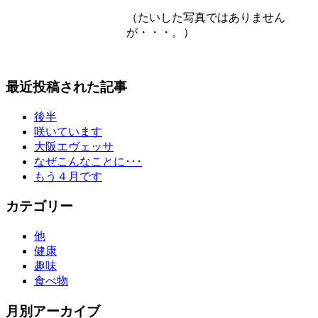
（たいした写真ではありません
が・・・。）
最近投稿された記事
後半
咲いています
大阪エヴェッサ
なぜこんなことに･･･
もう４月です
カテゴリー
他
健康
趣味
食べ物
月別アーカイブ