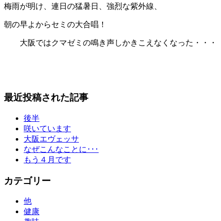
梅雨が明け、連日の猛暑日、強烈な紫外線、
朝の早よからセミの大合唱！
大阪ではクマゼミの鳴き声しかきこえなくなった・・・
最近投稿された記事
後半
咲いています
大阪エヴェッサ
なぜこんなことに･･･
もう４月です
カテゴリー
他
健康