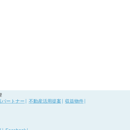
理
策パートナー
不動産活用提案
収益物件