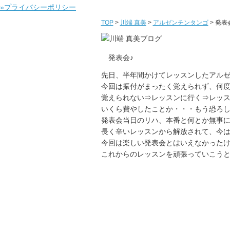
»プライバシーポリシー
TOP
>
川端 真美
>
アルゼンチンタンゴ
>
発表
発表会♪
先日、半年間かけてレッスンしたアル
今回は振付がまったく覚えられず、何
覚えられない⇒レッスンに行く⇒レッ
いくら費やしたことか・・・もう恐ろ
発表会当日のリハ、本番と何とか無事
長く辛いレッスンから解放されて、今
今回は楽しい発表会とはいえなかった
これからのレッスンを頑張っていこう